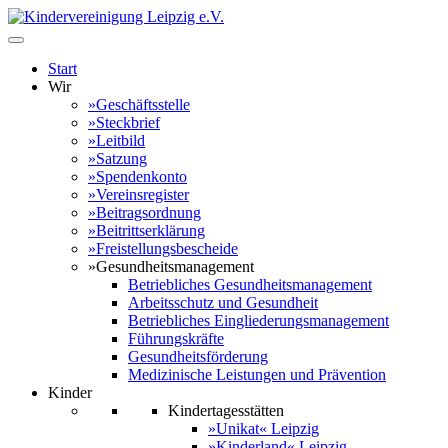
Start
Wir
»Geschäftsstelle
»Steckbrief
»Leitbild
»Satzung
»Spendenkonto
»Vereinsregister
»Beitragsordnung
»Beitrittserklärung
»Freistellungsbescheide
»Gesundheitsmanagement
Betriebliches Gesundheitsmanagement
Arbeitsschutz und Gesundheit
Betriebliches Eingliederungsmanagement
Führungskräfte
Gesundheitsförderung
Medizinische Leistungen und Prävention
Kinder
Kindertagesstätten
»Unikat« Leipzig
»Kinderland« Leipzig