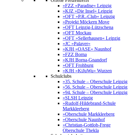
Offene Freizeittreffs
»FZZ »Paradise« Leipzig
»KJZ »Die Insel« Leipzig
»OFT »P.R.-Club« Leipzig
»Projekt Möckern Move
»OFT Leipzig-Lützschena
»OFT Mockau
»OFT »Sellerhausen« Leipzig
»JC »Palaver«
»KJH »OASE« Naunhof
»FZZ Borna
»KJH Borna-Gnandorf
»OFT Frohburg
»KJH »KiJuWu« Wurzen
Schulclubs
»35. Schule – Oberschule Leipzig
»56. Schule – Oberschule Leipzig
»94. Schule – Oberschule Leipzig
»SLSH Leipzig
»Rudolf-Hildebrand-Schule
Markkleeberg
»Oberschule Markkleeberg
»Oberschule Naunhof
»Christian-Gottlob-Frege
Oberschule Thekla