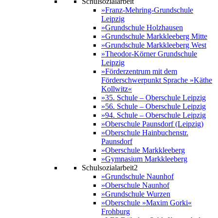
Schulsozialarbeit
»Franz-Mehring-Grundschule
Leipzig
»Grundschule Holzhausen
»Grundschule Markkleeberg Mitte
»Grundschule Markkleeberg West
»Theodor-Körner Grundschule
Leipzig
»Förderzentrum mit dem
Förderschwerpunkt Sprache »Käthe
Kollwitz«
»35. Schule – Oberschule Leipzig
»56. Schule – Oberschule Leipzig
»94. Schule – Oberschule Leipzig
»Oberschule Paunsdorf (Leipzig)
»Oberschule Hainbuchenstr.
Paunsdorf
»Oberschule Markkleeberg
»Gymnasium Markkleeberg
Schulsozialarbeit2
»Grundschule Naunhof
»Oberschule Naunhof
»Grundschule Wurzen
»Oberschule »Maxim Gorki«
Frohburg