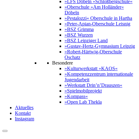
»LFS Döbeln »Schloßbergschule«
»Oberschule »Am Holländer«
Döbeln
»Pestalozzi« Oberschule in Hartha
»Peter-Apian-Oberschule Leisnig
»BSZ Grimma
»BSZ Wurzen
»BSZ Leipziger Land
»Gustav-Hertz-Gymnasium Leipzig
»Robert-Härtwig-Oberschule
Oschatz
Besondere
»Kulturwerkstatt »KAOS«
»Kompetenzzentrum internationale
Jugendarbeit
»Werkstatt Drin’n’Drauszen«
»Spielmobilprojekt
»Kompass«
»Open Lab Thekla
Aktuelles
Kontakt
Instagram