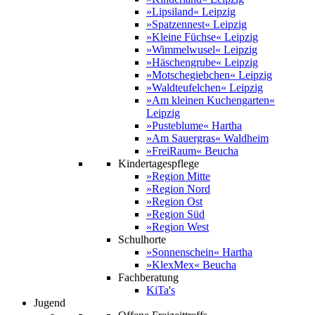
»Lipsiland« Leipzig
»Spatzennest« Leipzig
»Kleine Füchse« Leipzig
»Wimmelwusel« Leipzig
»Häschengrube« Leipzig
»Motschegiebchen« Leipzig
»Waldteufelchen« Leipzig
»Am kleinen Kuchengarten«
Leipzig
»Pusteblume« Hartha
»Am Sauergras« Waldheim
»FreiRaum« Beucha
Kindertagespflege
»Region Mitte
»Region Nord
»Region Ost
»Region Süd
»Region West
Schulhorte
»Sonnenschein« Hartha
»KlexMex« Beucha
Fachberatung
KiTa's
Jugend