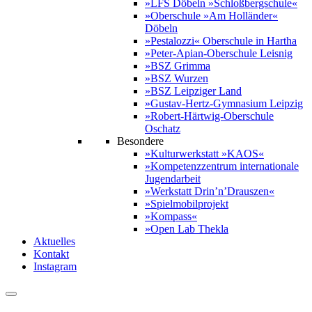
»LFS Döbeln »Schloßbergschule«
»Oberschule »Am Holländer«
Döbeln
»Pestalozzi« Oberschule in Hartha
»Peter-Apian-Oberschule Leisnig
»BSZ Grimma
»BSZ Wurzen
»BSZ Leipziger Land
»Gustav-Hertz-Gymnasium Leipzig
»Robert-Härtwig-Oberschule
Oschatz
Besondere
»Kulturwerkstatt »KAOS«
»Kompetenzzentrum internationale
Jugendarbeit
»Werkstatt Drin’n’Drauszen«
»Spielmobilprojekt
»Kompass«
»Open Lab Thekla
Aktuelles
Kontakt
Instagram