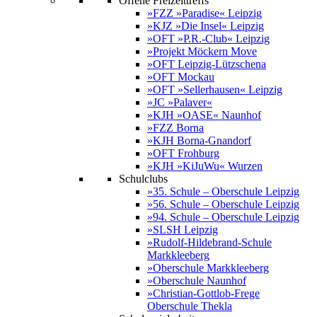
Offene Freizeittreffs
»FZZ »Paradise« Leipzig
»KJZ »Die Insel« Leipzig
»OFT »P.R.-Club« Leipzig
»Projekt Möckern Move
»OFT Leipzig-Lützschena
»OFT Mockau
»OFT »Sellerhausen« Leipzig
»JC »Palaver«
»KJH »OASE« Naunhof
»FZZ Borna
»KJH Borna-Gnandorf
»OFT Frohburg
»KJH »KiJuWu« Wurzen
Schulclubs
»35. Schule – Oberschule Leipzig
»56. Schule – Oberschule Leipzig
»94. Schule – Oberschule Leipzig
»SLSH Leipzig
»Rudolf-Hildebrand-Schule
Markkleeberg
»Oberschule Markkleeberg
»Oberschule Naunhof
»Christian-Gottlob-Frege
Oberschule Thekla