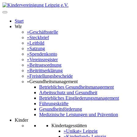
Start
Wir
»Geschäftsstelle
»Steckbrief
»Leitbild
»Satzung
»Spendenkonto
»Vereinsregister
»Beitragsordnung
»Beitrittserklärung
»Freistellungsbescheide
»Gesundheitsmanagement
Betriebliches Gesundheitsmanagement
Arbeitsschutz und Gesundheit
Betriebliches Eingliederungsmanagement
Führungskräfte
Gesundheitsförderung
Medizinische Leistungen und Prävention
Kinder
Kindertagesstätten
»Unikat« Leipzig
»Kinderland« Leipzig