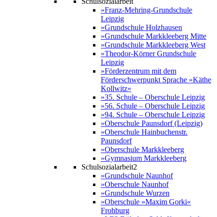
Schulsozialarbeit
»Franz-Mehring-Grundschule
Leipzig
»Grundschule Holzhausen
»Grundschule Markkleeberg Mitte
»Grundschule Markkleeberg West
»Theodor-Körner Grundschule
Leipzig
»Förderzentrum mit dem
Förderschwerpunkt Sprache »Käthe
Kollwitz«
»35. Schule – Oberschule Leipzig
»56. Schule – Oberschule Leipzig
»94. Schule – Oberschule Leipzig
»Oberschule Paunsdorf (Leipzig)
»Oberschule Hainbuchenstr.
Paunsdorf
»Oberschule Markkleeberg
»Gymnasium Markkleeberg
Schulsozialarbeit2
»Grundschule Naunhof
»Oberschule Naunhof
»Grundschule Wurzen
»Oberschule »Maxim Gorki«
Frohburg