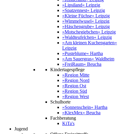
»Lipsiland« Leipzig
»Spatzennest« Leipzig
»Kleine Füchse« Leipzig
»Wimmelwusel« Leipzig
»Häschengrube« Leipzig
»Motschegiebchen« Leipzig
»Waldteufelchen« Leipzig
»Am kleinen Kuchengarten«
Leipzig
»Pusteblume« Hartha
»Am Sauergras« Waldheim
»FreiRaum« Beucha
Kindertagespflege
»Region Mitte
»Region Nord
»Region Ost
»Region Süd
»Region West
Schulhorte
»Sonnenschein« Hartha
»KlexMex« Beucha
Fachberatung
KiTa's
Jugend