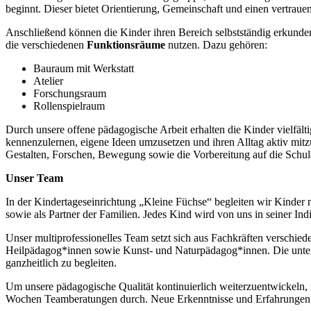
beginnt. Dieser bietet Orientierung, Gemeinschaft und einen vertrauen
Anschließend können die Kinder ihren Bereich selbstständig erkunden
die verschiedenen
Funktionsräume
nutzen. Dazu gehören:
Bauraum mit Werkstatt
Atelier
Forschungsraum
Rollenspielraum
Durch unsere offene pädagogische Arbeit erhalten die Kinder vielfält
kennenzulernen, eigene Ideen umzusetzen und ihren Alltag aktiv mitzug
Gestalten, Forschen, Bewegung sowie die Vorbereitung auf die Schule
Unser Team
In der Kindertageseinrichtung „Kleine Füchse“ begleiten wir Kinder 
sowie als Partner der Familien. Jedes Kind wird von uns in seiner In
Unser multiprofessionelles Team setzt sich aus Fachkräften versch
Heilpädagog*innen sowie Kunst- und Naturpädagog*innen. Die untersc
ganzheitlich zu begleiten.
Um unsere pädagogische Qualität kontinuierlich weiterzuentwickeln, n
Wochen Teamberatungen durch. Neue Erkenntnisse und Erfahrungen fli