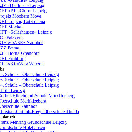
ZZ »Paradise« Leipzig
JZ »Die Insel« Leipzig
FT »P.R.-Club« Leipzig
rojekt Möckern Move
FT Leipzig-Lützschena
OFT Mockau
FT »Sellerhausen« Leipzig
C »Palaver«
KJH »OASE« Naunhof
FZZ Borna
KJH Borna-Gnandorf
OFT Frohburg
KJH »KiJuWu« Wurzen
ubs
5. Schule – Oberschule Leipzig
6. Schule – Oberschule Leipzig
4. Schule – Oberschule Leipzig
SLSH Leipzig
udolf-Hildebrand-Schule Markkleeberg
berschule Markkleeberg
berschule Naunhof
hristian-Gottlob-Frege Oberschule Thekla
ialarbeit
ranz-Mehring-Grundschule Leipzig
rundschule Holzhausen