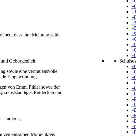
»G
»G
»T
»F
»3
»5
»9
leben, dass ihre Meinung zählt.
»O
»O
»O
»
Schulsoz
e und Geborgenheit.
»G
ng sowie eine vertrauensvolle
»O
gende Eingewöhnung.
»G
»O
tzen von Emmi Pikler sowie der
»L
 selbstständiges Entdecken und
»O
»P
»P
»
»
tständigen,
»B
»G
»R
inem gemeinsamen Morgenkreis