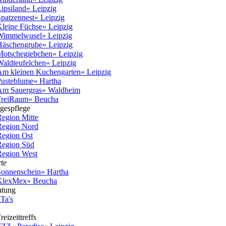
ipsiland« Leipzig
patzennest« Leipzig
leine Füchse« Leipzig
Wimmelwusel« Leipzig
äschengrube« Leipzig
otschegiebchen« Leipzig
aldteufelchen« Leipzig
m kleinen Kuchengarten« Leipzig
usteblume« Hartha
Am Sauergras« Waldheim
FreiRaum« Beucha
gespflege
egion Mitte
Region Nord
egion Ost
Region Süd
egion West
te
onnenschein« Hartha
KlexMex« Beucha
atung
Ta's
eizeittreffs