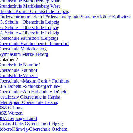
rundschule Markkleeberg Mitte
rundschule Markkleeberg West
heodor-Körner Grundschule Leipzig
örderzentrum mit dem Förderschwerpunkt Sprache »Käthe Kollwitz«
5. Schule – Oberschule Leipzig
6. Schule – Oberschule Leipzig
4. Schule – Oberschule Leipzig
berschule Paunsdorf (Leipzig)
berschule Hainbuchenstr. Paunsdorf
berschule Markkleeberg
Gymnasium Markkleeberg
ialarbeit2
rundschule Naunhof
berschule Naunhof
rundschule Wurzen
berschule »Maxim Gorki« Frohburg
FS Döbeln »Schloßbergschule«
berschule »Am Holländer« Döbeln
estalozzi« Oberschule in Hartha
eter-Apian-Oberschule Leisnig
BSZ Grimma
BSZ Wurzen
SZ Leipziger Land
ustav-Hertz-Gymnasium Leipzig
obert-Härtwig-Oberschule Oschatz