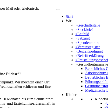
er Mail oder telefonisch.
Start
Wir
»Geschäftsstelle
»Steckbrief
»Leitbild
»Satzung
»Spendenkonto
»Vereinsregister
»Beitragsordnung
»Beitrittserklärung
»Freistellungsbesche
»Gesundheitsmanag
Betriebliches
Arbeitsschutz 
ine Füchse“
!
Betriebliches
Führungskräft
ttelpunkt. Wir möchten einen Ort
Gesundheitsfö
reundschaften schließen und ihre
Medizinische 
Kinder
Kinderta
b 10 Monaten bis zum Schuleintritt.
»U
ngs- und Erziehungspartnerschaft, in
»K
et wird.