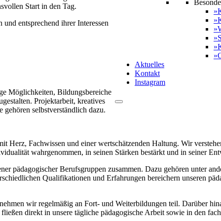
Besonde
svollen Start in den Tag.
»K
»K
 und entsprechend ihrer Interessen
»W
»S
»
»O
Aktuelles
Kontakt
Instagram
ige Möglichkeiten, Bildungsbereiche
estalten. Projektarbeit, kreatives
 gehören selbstverständlich dazu.
mit Herz, Fachwissen und einer wertschätzenden Haltung. Wir verstehe
dividualität wahrgenommen, in seinen Stärken bestärkt und in seiner Ent
iedener pädagogischer Berufsgruppen zusammen. Dazu gehören unter an
hiedlichen Qualifikationen und Erfahrungen bereichern unseren pädag
ehmen wir regelmäßig an Fort- und Weiterbildungen teil. Darüber hinau
eßen direkt in unsere tägliche pädagogische Arbeit sowie in den fach