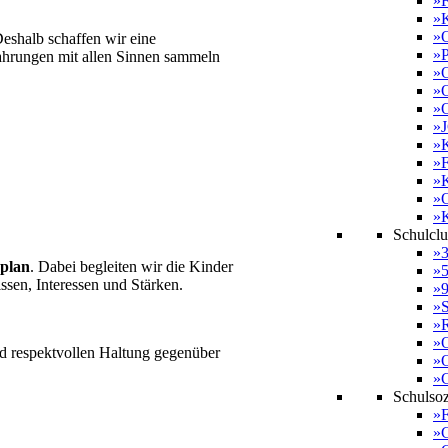
»F
»K
»O
eshalb schaffen wir eine
»P
fahrungen mit allen Sinnen sammeln
»O
»
»O
»J
»
»
»
»
»
Schulcl
»3
splan
. Dabei begleiten wir die Kinder
»5
issen, Interessen und Stärken.
»9
»
»R
»O
nd respektvollen Haltung gegenüber
»O
»C
Schulsoz
»F
»G