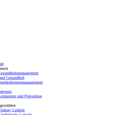
ide
ement
 Gesundheitsmanagement
und Gesundheit
 Eingliederungsmanagement
e
rderung
Leistungen und Prävention
gesstätten
nikat« Leipzig
inderland« Leipzig