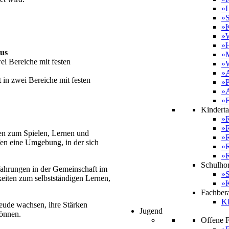
»L
»S
»K
»
»H
us
»M
wei Bereiche mit festen
»W
»A
lt in zwei Bereiche mit festen
»P
»
»
Kinderta
»R
»
ten zum Spielen, Lernen und
»R
fen eine Umgebung, in der sich
»
»R
Schulhor
fahrungen in der Gemeinschaft im
»S
keiten zum selbstständigen Lernen,
»
Fachber
Ki
reude wachsen, ihre Stärken
Jugend
können.
Offene Fr