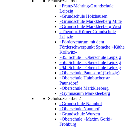
Schulsozialarbeit
»Franz-Mehring-Grundschule
Leipzig
»Grundschule Holzhausen
»Grundschule Markkleeberg Mitte
»Grundschule Markkleeberg West
»Theodor-Körner Grundschule
Leipzig
»Förderzentrum mit dem
Förderschwerpunkt Sprache »Käthe
Kollwitz«
»35. Schule – Oberschule Leipzig
»56. Schule – Oberschule Leipzig
»94. Schule – Oberschule Leipzig
»Oberschule Paunsdorf (Leipzig)
»Oberschule Hainbuchenstr.
Paunsdorf
»Oberschule Markkleeberg
»Gymnasium Markkleeberg
Schulsozialarbeit2
»Grundschule Naunhof
»Oberschule Naunhof
»Grundschule Wurzen
»Oberschule »Maxim Gorki«
Frohburg