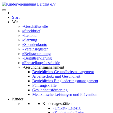
Start
Wir
»Geschäftsstelle
»Steckbrief
»Leitbild
»Satzung
»Spendenkonto
»Vereinsregister
»Beitragsordnung
»Beitrittserklärung
»Freistellungsbescheide
»Gesundheitsmanagement
Betriebliches Gesundheitsmanagement
Arbeitsschutz und Gesundheit
Betriebliches Eingliederungsmanagement
Führungskräfte
Gesundheitsförderung
Medizinische Leistungen und Prävention
Kinder
Kindertagesstätten
»Unikat« Leipzig
»Kinderland« Leipzig