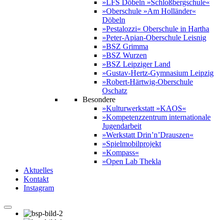
»LFS Döbeln »Schloßbergschule«
»Oberschule »Am Holländer«
Döbeln
»Pestalozzi« Oberschule in Hartha
»Peter-Apian-Oberschule Leisnig
»BSZ Grimma
»BSZ Wurzen
»BSZ Leipziger Land
»Gustav-Hertz-Gymnasium Leipzig
»Robert-Härtwig-Oberschule
Oschatz
Besondere
»Kulturwerkstatt »KAOS«
»Kompetenzzentrum internationale
Jugendarbeit
»Werkstatt Drin’n’Drauszen«
»Spielmobilprojekt
»Kompass«
»Open Lab Thekla
Aktuelles
Kontakt
Instagram