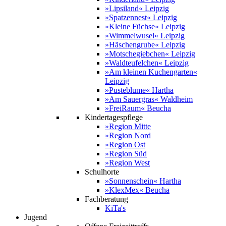
»Lipsiland« Leipzig
»Spatzennest« Leipzig
»Kleine Füchse« Leipzig
»Wimmelwusel« Leipzig
»Häschengrube« Leipzig
»Motschegiebchen« Leipzig
»Waldteufelchen« Leipzig
»Am kleinen Kuchengarten«
Leipzig
»Pusteblume« Hartha
»Am Sauergras« Waldheim
»FreiRaum« Beucha
Kindertagespflege
»Region Mitte
»Region Nord
»Region Ost
»Region Süd
»Region West
Schulhorte
»Sonnenschein« Hartha
»KlexMex« Beucha
Fachberatung
KiTa's
Jugend