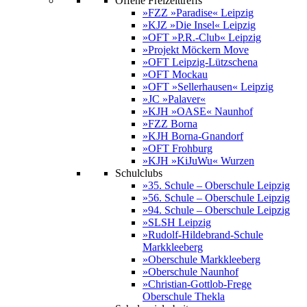
Offene Freizeittreffs
»FZZ »Paradise« Leipzig
»KJZ »Die Insel« Leipzig
»OFT »P.R.-Club« Leipzig
»Projekt Möckern Move
»OFT Leipzig-Lützschena
»OFT Mockau
»OFT »Sellerhausen« Leipzig
»JC »Palaver«
»KJH »OASE« Naunhof
»FZZ Borna
»KJH Borna-Gnandorf
»OFT Frohburg
»KJH »KiJuWu« Wurzen
Schulclubs
»35. Schule – Oberschule Leipzig
»56. Schule – Oberschule Leipzig
»94. Schule – Oberschule Leipzig
»SLSH Leipzig
»Rudolf-Hildebrand-Schule
Markkleeberg
»Oberschule Markkleeberg
»Oberschule Naunhof
»Christian-Gottlob-Frege
Oberschule Thekla