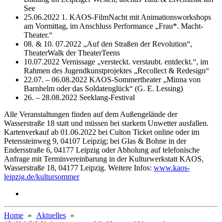
See
25.06.2022 1. KAOS-FilmNacht mit Animationsworkshops
am Vormittag, im Anschluss Performance „Frau*. Macht-
Theater.“
08. & 10. 07.2022 „Auf den Straßen der Revolution“,
TheaterWalk der TheaterTeens
10.07.2022 Vernissage „versteckt. verstaubt. entdeckt.“, im
Rahmen des Jugendkunstprojektes „Recollect & Redesign“
22.07. – 06.08.2022 KAOS-Sommertheater „Minna von
Barnhelm oder das Soldatenglück“ (G. E. Lessing)
26. – 28.08.2022 Seeklang-Festival
Alle Veranstaltungen finden auf dem Außengelände der
Wasserstraße 18 statt und müssen bei starkem Unwetter ausfallen.
Kartenverkauf ab 01.06.2022 bei Culton Ticket online oder im
Peterssteinweg 9, 04107 Leipzig; bei Glas & Bohne in der
Endersstraße 6, 04177 Leipzig oder Abholung auf telefonische
Anfrage mit Terminvereinbarung in der Kulturwerkstatt KAOS,
Wasserstraße 18, 04177 Leipzig. Weitere Infos:
www.kaos-
leipzig.de/kultursommer
Home
Aktuelles