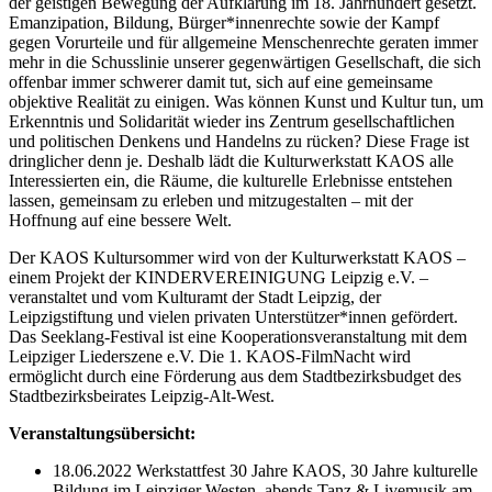
der geistigen Bewegung der Aufklärung im 18. Jahrhundert gesetzt.
Emanzipation, Bildung, Bürger*innenrechte sowie der Kampf
gegen Vorurteile und für allgemeine Menschenrechte geraten immer
mehr in die Schusslinie unserer gegenwärtigen Gesellschaft, die sich
offenbar immer schwerer damit tut, sich auf eine gemeinsame
objektive Realität zu einigen. Was können Kunst und Kultur tun, um
Erkenntnis und Solidarität wieder ins Zentrum gesellschaftlichen
und politischen Denkens und Handelns zu rücken? Diese Frage ist
dringlicher denn je. Deshalb lädt die Kulturwerkstatt KAOS alle
Interessierten ein, die Räume, die kulturelle Erlebnisse entstehen
lassen, gemeinsam zu erleben und mitzugestalten – mit der
Hoffnung auf eine bessere Welt.
Der KAOS Kultursommer wird von der Kulturwerkstatt KAOS –
einem Projekt der KINDERVEREINIGUNG Leipzig e.V. –
veranstaltet und vom Kulturamt der Stadt Leipzig, der
Leipzigstiftung und vielen privaten Unterstützer*innen gefördert.
Das Seeklang-Festival ist eine Kooperationsveranstaltung mit dem
Leipziger Liederszene e.V. Die 1. KAOS-FilmNacht wird
ermöglicht durch eine Förderung aus dem Stadtbezirksbudget des
Stadtbezirksbeirates Leipzig-Alt-West.
Veranstaltungsübersicht:
18.06.2022 Werkstattfest 30 Jahre KAOS, 30 Jahre kulturelle
Bildung im Leipziger Westen, abends Tanz & Livemusik am