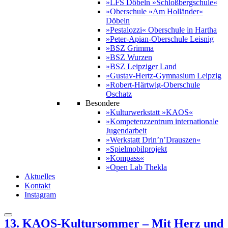
»LFS Döbeln »Schloßbergschule«
»Oberschule »Am Holländer«
Döbeln
»Pestalozzi« Oberschule in Hartha
»Peter-Apian-Oberschule Leisnig
»BSZ Grimma
»BSZ Wurzen
»BSZ Leipziger Land
»Gustav-Hertz-Gymnasium Leipzig
»Robert-Härtwig-Oberschule
Oschatz
Besondere
»Kulturwerkstatt »KAOS«
»Kompetenzzentrum internationale
Jugendarbeit
»Werkstatt Drin’n’Drauszen«
»Spielmobilprojekt
»Kompass«
»Open Lab Thekla
Aktuelles
Kontakt
Instagram
13. KAOS-Kultursommer – Mit Herz und