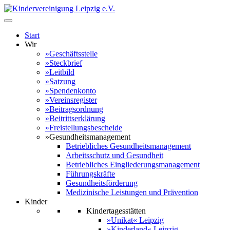
Start
Wir
»Geschäftsstelle
»Steckbrief
»Leitbild
»Satzung
»Spendenkonto
»Vereinsregister
»Beitragsordnung
»Beitrittserklärung
»Freistellungsbescheide
»Gesundheitsmanagement
Betriebliches Gesundheitsmanagement
Arbeitsschutz und Gesundheit
Betriebliches Eingliederungsmanagement
Führungskräfte
Gesundheitsförderung
Medizinische Leistungen und Prävention
Kinder
Kindertagesstätten
»Unikat« Leipzig
»Kinderland« Leipzig