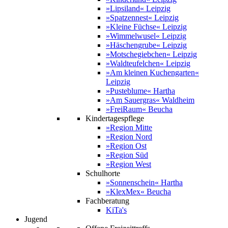
»Lipsiland« Leipzig
»Spatzennest« Leipzig
»Kleine Füchse« Leipzig
»Wimmelwusel« Leipzig
»Häschengrube« Leipzig
»Motschegiebchen« Leipzig
»Waldteufelchen« Leipzig
»Am kleinen Kuchengarten«
Leipzig
»Pusteblume« Hartha
»Am Sauergras« Waldheim
»FreiRaum« Beucha
Kindertagespflege
»Region Mitte
»Region Nord
»Region Ost
»Region Süd
»Region West
Schulhorte
»Sonnenschein« Hartha
»KlexMex« Beucha
Fachberatung
KiTa's
Jugend