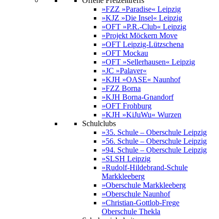
Offene Freizeittreffs
»FZZ »Paradise« Leipzig
»KJZ »Die Insel« Leipzig
»OFT »P.R.-Club« Leipzig
»Projekt Möckern Move
»OFT Leipzig-Lützschena
»OFT Mockau
»OFT »Sellerhausen« Leipzig
»JC »Palaver«
»KJH »OASE« Naunhof
»FZZ Borna
»KJH Borna-Gnandorf
»OFT Frohburg
»KJH »KiJuWu« Wurzen
Schulclubs
»35. Schule – Oberschule Leipzig
»56. Schule – Oberschule Leipzig
»94. Schule – Oberschule Leipzig
»SLSH Leipzig
»Rudolf-Hildebrand-Schule
Markkleeberg
»Oberschule Markkleeberg
»Oberschule Naunhof
»Christian-Gottlob-Frege
Oberschule Thekla