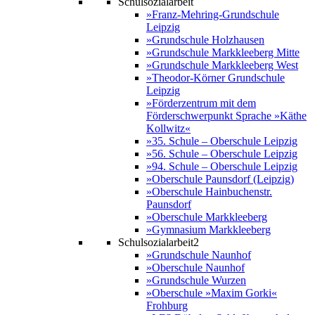
Schulsozialarbeit
»Franz-Mehring-Grundschule
Leipzig
»Grundschule Holzhausen
»Grundschule Markkleeberg Mitte
»Grundschule Markkleeberg West
»Theodor-Körner Grundschule
Leipzig
»Förderzentrum mit dem
Förderschwerpunkt Sprache »Käthe
Kollwitz«
»35. Schule – Oberschule Leipzig
»56. Schule – Oberschule Leipzig
»94. Schule – Oberschule Leipzig
»Oberschule Paunsdorf (Leipzig)
»Oberschule Hainbuchenstr.
Paunsdorf
»Oberschule Markkleeberg
»Gymnasium Markkleeberg
Schulsozialarbeit2
»Grundschule Naunhof
»Oberschule Naunhof
»Grundschule Wurzen
»Oberschule »Maxim Gorki«
Frohburg