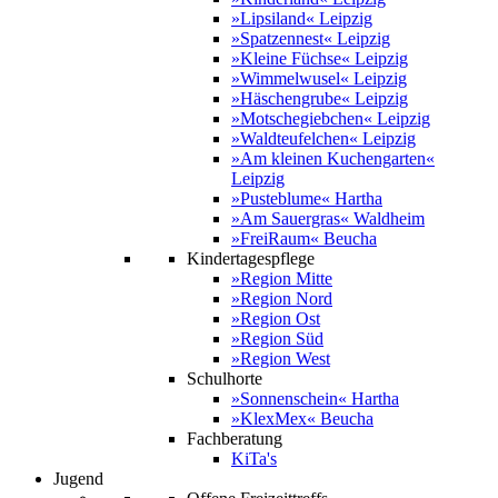
»Lipsiland« Leipzig
»Spatzennest« Leipzig
»Kleine Füchse« Leipzig
»Wimmelwusel« Leipzig
»Häschengrube« Leipzig
»Motschegiebchen« Leipzig
»Waldteufelchen« Leipzig
»Am kleinen Kuchengarten«
Leipzig
»Pusteblume« Hartha
»Am Sauergras« Waldheim
»FreiRaum« Beucha
Kindertagespflege
»Region Mitte
»Region Nord
»Region Ost
»Region Süd
»Region West
Schulhorte
»Sonnenschein« Hartha
»KlexMex« Beucha
Fachberatung
KiTa's
Jugend