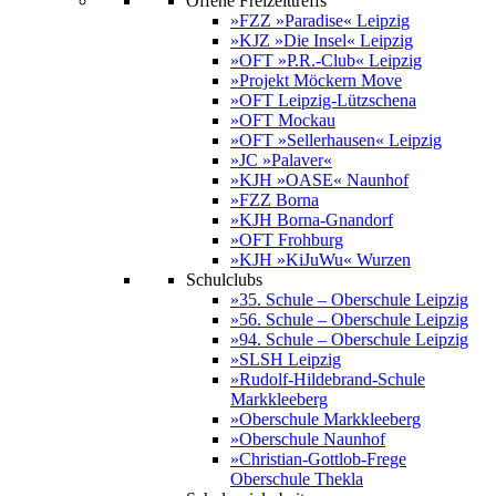
Offene Freizeittreffs
»FZZ »Paradise« Leipzig
»KJZ »Die Insel« Leipzig
»OFT »P.R.-Club« Leipzig
»Projekt Möckern Move
»OFT Leipzig-Lützschena
»OFT Mockau
»OFT »Sellerhausen« Leipzig
»JC »Palaver«
»KJH »OASE« Naunhof
»FZZ Borna
»KJH Borna-Gnandorf
»OFT Frohburg
»KJH »KiJuWu« Wurzen
Schulclubs
»35. Schule – Oberschule Leipzig
»56. Schule – Oberschule Leipzig
»94. Schule – Oberschule Leipzig
»SLSH Leipzig
»Rudolf-Hildebrand-Schule
Markkleeberg
»Oberschule Markkleeberg
»Oberschule Naunhof
»Christian-Gottlob-Frege
Oberschule Thekla