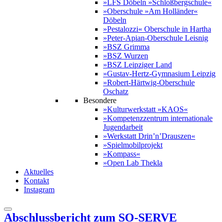
»LFS Döbeln »Schloßbergschule«
»Oberschule »Am Holländer«
Döbeln
»Pestalozzi« Oberschule in Hartha
»Peter-Apian-Oberschule Leisnig
»BSZ Grimma
»BSZ Wurzen
»BSZ Leipziger Land
»Gustav-Hertz-Gymnasium Leipzig
»Robert-Härtwig-Oberschule
Oschatz
Besondere
»Kulturwerkstatt »KAOS«
»Kompetenzzentrum internationale
Jugendarbeit
»Werkstatt Drin’n’Drauszen«
»Spielmobilprojekt
»Kompass«
»Open Lab Thekla
Aktuelles
Kontakt
Instagram
Abschlussbericht zum SO-SERVE