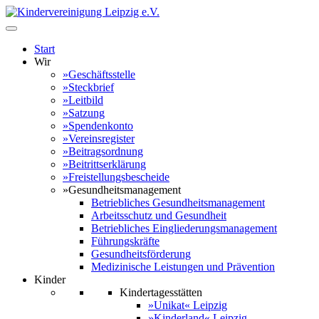
Start
Wir
»Geschäftsstelle
»Steckbrief
»Leitbild
»Satzung
»Spendenkonto
»Vereinsregister
»Beitragsordnung
»Beitrittserklärung
»Freistellungsbescheide
»Gesundheitsmanagement
Betriebliches Gesundheitsmanagement
Arbeitsschutz und Gesundheit
Betriebliches Eingliederungsmanagement
Führungskräfte
Gesundheitsförderung
Medizinische Leistungen und Prävention
Kinder
Kindertagesstätten
»Unikat« Leipzig
»Kinderland« Leipzig