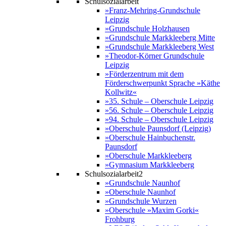
Schulsozialarbeit
»Franz-Mehring-Grundschule
Leipzig
»Grundschule Holzhausen
»Grundschule Markkleeberg Mitte
»Grundschule Markkleeberg West
»Theodor-Körner Grundschule
Leipzig
»Förderzentrum mit dem
Förderschwerpunkt Sprache »Käthe
Kollwitz«
»35. Schule – Oberschule Leipzig
»56. Schule – Oberschule Leipzig
»94. Schule – Oberschule Leipzig
»Oberschule Paunsdorf (Leipzig)
»Oberschule Hainbuchenstr.
Paunsdorf
»Oberschule Markkleeberg
»Gymnasium Markkleeberg
Schulsozialarbeit2
»Grundschule Naunhof
»Oberschule Naunhof
»Grundschule Wurzen
»Oberschule »Maxim Gorki«
Frohburg