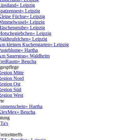
ipsiland« Leipzig
patzennest« Leipzig
leine Füchse« Leipzig
Wimmelwusel« Leipzig
äschengrube« Leipzig
otschegiebchen« Leipzig
aldteufelchen« Leipzig
m kleinen Kuchengarten« Leipzig
usteblume« Hartha
Am Sauergras« Waldheim
FreiRaum« Beucha
gespflege
egion Mitte
Region Nord
egion Ost
Region Süd
egion West
te
onnenschein« Hartha
KlexMex« Beucha
atung
Ta's
eizeittreffs