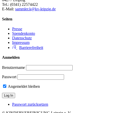
Tel.: (0341) 22574422
E-Mail:
sammler.k@kv-leipzig.de
Seiten
Presse
Spendenkonto
Datenschutz
Impressum
Barrierefreiheit
Anmelden
Benutzername
Passwort
Angemeldet bleiben
Passwort zurücksetzen
© KINDERVEREINIGUNG Leipzig e. V.