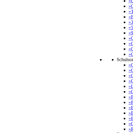
»G
»G
»T
»F
»3
»5
»9
»O
»O
»O
»
Schulsoz
»G
»O
»G
»O
»L
»O
»P
»P
»
»
»B
»G
»R