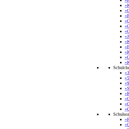
»F
»K
»O
»P
»O
»
»O
»J
»
»
»
»
»
Schulcl
»3
»5
»9
»
»R
»O
»O
»C
Schulsoz
»F
»G