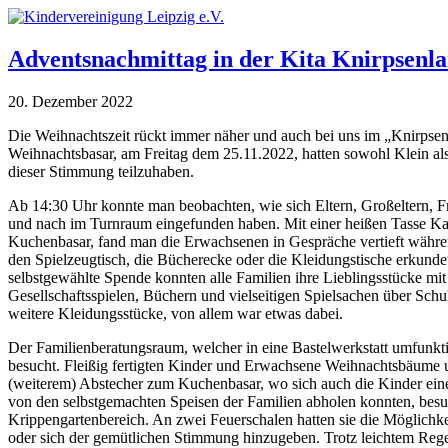
Adventsnachmittag in der Kita Knirpsenl
20. Dezember 2022
Die Weihnachtszeit rückt immer näher und auch bei uns im „Knirpsenl
Weihnachtsbasar, am Freitag dem 25.11.2022, hatten sowohl Klein al
dieser Stimmung teilzuhaben.
Ab 14:30 Uhr konnte man beobachten, wie sich Eltern, Großeltern, F
und nach im Turnraum eingefunden haben. Mit einer heißen Tasse K
Kuchenbasar, fand man die Erwachsenen in Gespräche vertieft währe
den Spielzeugtisch, die Bücherecke oder die Kleidungstische erkunde
selbstgewählte Spende konnten alle Familien ihre Lieblingsstücke m
Gesellschaftsspielen, Büchern und vielseitigen Spielsachen über Schu
weitere Kleidungsstücke, von allem war etwas dabei.
Der Familienberatungsraum, welcher in eine Bastelwerkstatt umfunkti
besucht. Fleißig fertigten Kinder und Erwachsene Weihnachtsbäume 
(weiterem) Abstecher zum Kuchenbasar, wo sich auch die Kinder ei
von den selbstgemachten Speisen der Familien abholen konnten, bes
Krippengartenbereich. An zwei Feuerschalen hatten sie die Möglichkei
oder sich der gemütlichen Stimmung hinzugeben. Trotz leichtem Reg