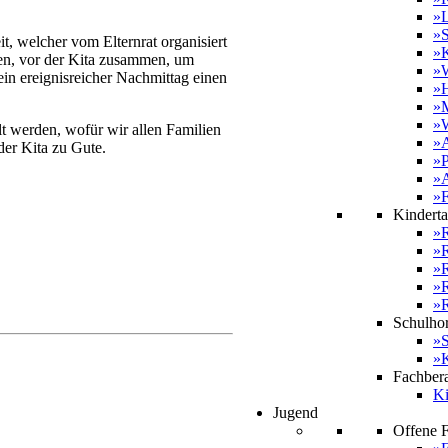
»L
»S
, welcher vom Elternrat organisiert
»K
ten, vor der Kita zusammen, um
»
in ereignisreicher Nachmittag einen
»H
»M
»W
 werden, wofür wir allen Familien
»A
er Kita zu Gute.
»P
»
»
Kinderta
»R
»
»R
»
»R
Schulhor
»S
»
Fachber
Ki
Jugend
Offene Fr