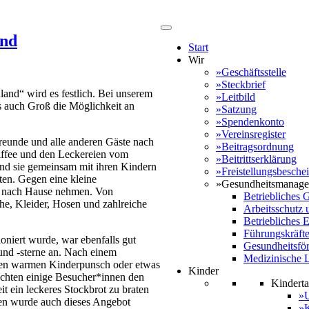
and
Start
Wir
»Geschäftsstelle
»Steckbrief
and“ wird es festlich. Bei unserem
»Leitbild
s auch Groß die Möglichkeit an
»Satzung
»Spendenkonto
»Vereinsregister
reunde und alle anderen Gäste nach
»Beitragsordnung
affee und den Leckereien vom
»Beitrittserklärung
nd sie gemeinsam mit ihren Kindern
»Freistellungsbesche
ten. Gegen eine kleine
»Gesundheitsmanag
it nach Hause nehmen. Von
Betriebliches
he, Kleider, Hosen und zahlreiche
Arbeitsschutz 
Betriebliches
Führungskräft
oniert wurde, war ebenfalls gut
Gesundheitsfö
und -sterne an. Nach einem
Medizinische 
nen warmen Kinderpunsch oder etwas
Kinder
uchten einige Besucher*innen den
Kinderta
t ein leckeres Stockbrot zu braten
»U
en wurde auch dieses Angebot
»K