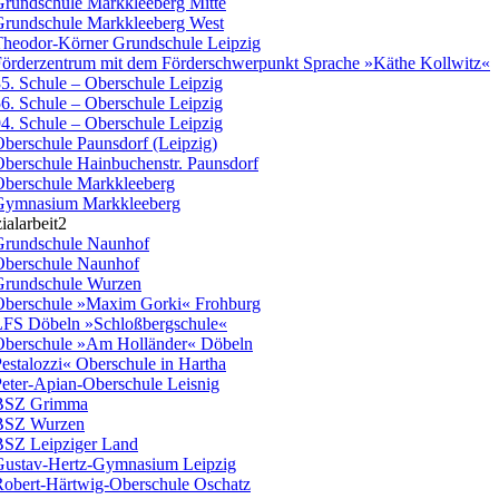
rundschule Markkleeberg Mitte
rundschule Markkleeberg West
heodor-Körner Grundschule Leipzig
örderzentrum mit dem Förderschwerpunkt Sprache »Käthe Kollwitz«
5. Schule – Oberschule Leipzig
6. Schule – Oberschule Leipzig
4. Schule – Oberschule Leipzig
berschule Paunsdorf (Leipzig)
berschule Hainbuchenstr. Paunsdorf
berschule Markkleeberg
Gymnasium Markkleeberg
ialarbeit2
rundschule Naunhof
berschule Naunhof
rundschule Wurzen
berschule »Maxim Gorki« Frohburg
FS Döbeln »Schloßbergschule«
berschule »Am Holländer« Döbeln
estalozzi« Oberschule in Hartha
eter-Apian-Oberschule Leisnig
BSZ Grimma
BSZ Wurzen
SZ Leipziger Land
ustav-Hertz-Gymnasium Leipzig
obert-Härtwig-Oberschule Oschatz