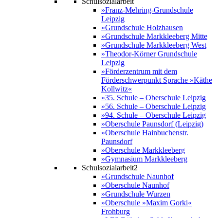
Schulsozialarbeit
»Franz-Mehring-Grundschule
Leipzig
»Grundschule Holzhausen
»Grundschule Markkleeberg Mitte
»Grundschule Markkleeberg West
»Theodor-Körner Grundschule
Leipzig
»Förderzentrum mit dem
Förderschwerpunkt Sprache »Käthe
Kollwitz«
»35. Schule – Oberschule Leipzig
»56. Schule – Oberschule Leipzig
»94. Schule – Oberschule Leipzig
»Oberschule Paunsdorf (Leipzig)
»Oberschule Hainbuchenstr.
Paunsdorf
»Oberschule Markkleeberg
»Gymnasium Markkleeberg
Schulsozialarbeit2
»Grundschule Naunhof
»Oberschule Naunhof
»Grundschule Wurzen
»Oberschule »Maxim Gorki«
Frohburg