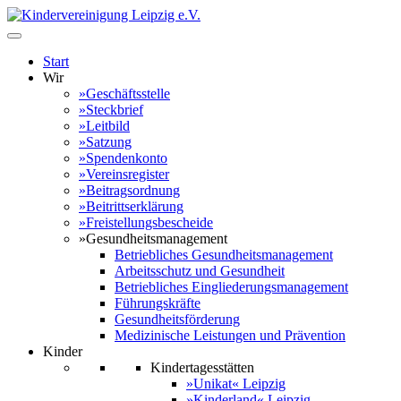
Start
Wir
»Geschäftsstelle
»Steckbrief
»Leitbild
»Satzung
»Spendenkonto
»Vereinsregister
»Beitragsordnung
»Beitrittserklärung
»Freistellungsbescheide
»Gesundheitsmanagement
Betriebliches Gesundheitsmanagement
Arbeitsschutz und Gesundheit
Betriebliches Eingliederungsmanagement
Führungskräfte
Gesundheitsförderung
Medizinische Leistungen und Prävention
Kinder
Kindertagesstätten
»Unikat« Leipzig
»Kinderland« Leipzig