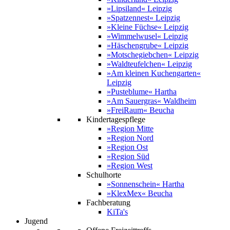
»Lipsiland« Leipzig
»Spatzennest« Leipzig
»Kleine Füchse« Leipzig
»Wimmelwusel« Leipzig
»Häschengrube« Leipzig
»Motschegiebchen« Leipzig
»Waldteufelchen« Leipzig
»Am kleinen Kuchengarten«
Leipzig
»Pusteblume« Hartha
»Am Sauergras« Waldheim
»FreiRaum« Beucha
Kindertagespflege
»Region Mitte
»Region Nord
»Region Ost
»Region Süd
»Region West
Schulhorte
»Sonnenschein« Hartha
»KlexMex« Beucha
Fachberatung
KiTa's
Jugend