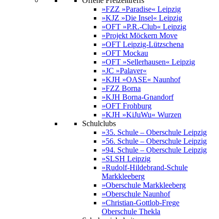
Offene Freizeittreffs
»FZZ »Paradise« Leipzig
»KJZ »Die Insel« Leipzig
»OFT »P.R.-Club« Leipzig
»Projekt Möckern Move
»OFT Leipzig-Lützschena
»OFT Mockau
»OFT »Sellerhausen« Leipzig
»JC »Palaver«
»KJH »OASE« Naunhof
»FZZ Borna
»KJH Borna-Gnandorf
»OFT Frohburg
»KJH »KiJuWu« Wurzen
Schulclubs
»35. Schule – Oberschule Leipzig
»56. Schule – Oberschule Leipzig
»94. Schule – Oberschule Leipzig
»SLSH Leipzig
»Rudolf-Hildebrand-Schule
Markkleeberg
»Oberschule Markkleeberg
»Oberschule Naunhof
»Christian-Gottlob-Frege
Oberschule Thekla