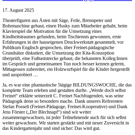
17. August 2025
Theaterfiguren aus Ästen mit Säge, Feile, Brennpeter und
Bohrmaschine gebaut, einen Husky zum Mitarbeiter gehabt, beim
Klavierspiel die Motivation für die Umsetzung eines
Kindheitstraumes gefunden, beim Tischtennis gewonnen, erste
Erfahrungen in der hauseigenen Druckwerkstatt gesammelt, vor
Publikum Englisch gesprochen, über Freinet-pädagogische
Grundsätze diskutiert, die Umsetzung der Kita-Konzeption
überprüft, eine Fußtaststrecke gebaut, die bekannten Kolleg:Innen
im Gespräch und gemeinsamen Tun noch besser kennen gelernt,
Mittagessen zubereitet, ein Holzwurfspiel für die Kinder hergestellt
und ausprobiert …
Ja, es war eine phantastische 5tägige BILDUNGSWOCHE, die das
komplette Team erleben und gestalten durfte. „Werde doch selbst
Freinet“ erklärte seinerzeit C. Freinet Nachfragenden, was seine
Pädagogik denn so besonders mache. Dank unseres Referenten
Stefan Posselt (Freinet-Pädagoge, Freinet-Kooperative) und Dank
Jens Förster („Der Blechnapf“) sind wir weiter
zusammengewachsen, ist jeder Teilnehmende auch für sich selbst
weiter gewachsen. Wir starten gestärkt und mit neuer Zuversicht in
das Kindergartenjahr und sind sicher: Das wird gut.