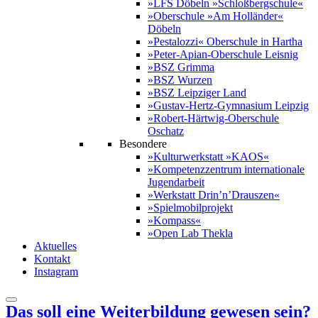
»LFS Döbeln »Schloßbergschule«
»Oberschule »Am Holländer«
Döbeln
»Pestalozzi« Oberschule in Hartha
»Peter-Apian-Oberschule Leisnig
»BSZ Grimma
»BSZ Wurzen
»BSZ Leipziger Land
»Gustav-Hertz-Gymnasium Leipzig
»Robert-Härtwig-Oberschule
Oschatz
Besondere
»Kulturwerkstatt »KAOS«
»Kompetenzzentrum internationale
Jugendarbeit
»Werkstatt Drin’n’Drauszen«
»Spielmobilprojekt
»Kompass«
»Open Lab Thekla
Aktuelles
Kontakt
Instagram
Das soll eine Weiterbildung gewesen sein?