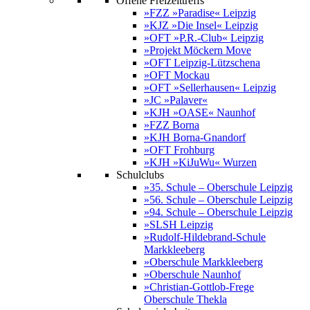
Offene Freizeittreffs
»FZZ »Paradise« Leipzig
»KJZ »Die Insel« Leipzig
»OFT »P.R.-Club« Leipzig
»Projekt Möckern Move
»OFT Leipzig-Lützschena
»OFT Mockau
»OFT »Sellerhausen« Leipzig
»JC »Palaver«
»KJH »OASE« Naunhof
»FZZ Borna
»KJH Borna-Gnandorf
»OFT Frohburg
»KJH »KiJuWu« Wurzen
Schulclubs
»35. Schule – Oberschule Leipzig
»56. Schule – Oberschule Leipzig
»94. Schule – Oberschule Leipzig
»SLSH Leipzig
»Rudolf-Hildebrand-Schule
Markkleeberg
»Oberschule Markkleeberg
»Oberschule Naunhof
»Christian-Gottlob-Frege
Oberschule Thekla