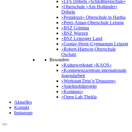
»LFS Döbeln »Schloßbergschule«
»Oberschule »Am Holländer«
Döbeln
»Pestalozzi« Oberschule in Hartha
»Peter-Apian-Oberschule Leisnig
»BSZ Grimma
»BSZ Wurzen
»BSZ Leipziger Land
»Gustav-Hertz-Gymnasium Leipzig
»Robert-Härtwig-Oberschule
Oschatz
Besondere
»Kulturwerkstatt »KAOS«
»Kompetenzzentrum internationale
Jugendarbeit
»Werkstatt Drin’n’Drauszen«
»Spielmobilprojekt
»Kompass«
»Open Lab Thekla
Aktuelles
Kontakt
Instagram