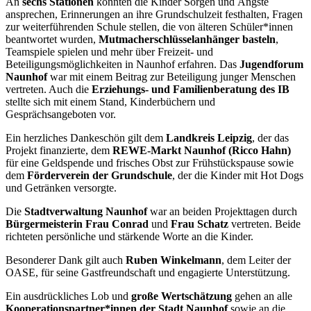
An
sechs Stationen
konnten die Kinder Sorgen und Ängste
ansprechen, Erinnerungen an ihre Grundschulzeit festhalten, Fragen
zur weiterführenden Schule stellen, die von älteren Schüler*innen
beantwortet wurden,
Mutmacherschlüsselanhänger basteln
,
Teamspiele spielen und mehr über Freizeit- und
Beteiligungsmöglichkeiten in Naunhof erfahren. Das
Jugendforum
Naunhof
war mit einem Beitrag zur Beteiligung junger Menschen
vertreten. Auch die
Erziehungs- und Familienberatung des IB
stellte sich mit einem Stand, Kinderbüchern und
Gesprächsangeboten vor.
Ein herzliches Dankeschön gilt dem
Landkreis Leipzig
, der das
Projekt finanzierte, dem
REWE-Markt Naunhof (Ricco Hahn)
für eine Geldspende und frisches Obst zur Frühstückspause sowie
dem
Förderverein der Grundschule
, der die Kinder mit Hot Dogs
und Getränken versorgte.
Die
Stadtverwaltung Naunhof
war an beiden Projekttagen durch
Bürgermeisterin Frau
Conrad
und
Frau Schatz
vertreten. Beide
richteten persönliche und stärkende Worte an die Kinder.
Besonderer Dank gilt auch
Ruben Winkelmann
, dem Leiter der
OASE, für seine Gastfreundschaft und engagierte Unterstützung.
Ein ausdrückliches Lob und
große Wertschätzung
gehen an alle
Kooperationspartner*innen der Stadt Naunhof
sowie an die