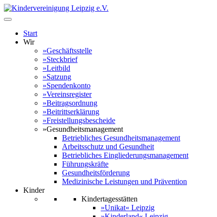
Start
Wir
»Geschäftsstelle
»Steckbrief
»Leitbild
»Satzung
»Spendenkonto
»Vereinsregister
»Beitragsordnung
»Beitrittserklärung
»Freistellungsbescheide
»Gesundheitsmanagement
Betriebliches Gesundheitsmanagement
Arbeitsschutz und Gesundheit
Betriebliches Eingliederungsmanagement
Führungskräfte
Gesundheitsförderung
Medizinische Leistungen und Prävention
Kinder
Kindertagesstätten
»Unikat« Leipzig
»Kinderland« Leipzig