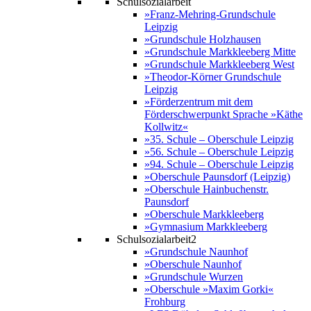
Schulsozialarbeit
»Franz-Mehring-Grundschule
Leipzig
»Grundschule Holzhausen
»Grundschule Markkleeberg Mitte
»Grundschule Markkleeberg West
»Theodor-Körner Grundschule
Leipzig
»Förderzentrum mit dem
Förderschwerpunkt Sprache »Käthe
Kollwitz«
»35. Schule – Oberschule Leipzig
»56. Schule – Oberschule Leipzig
»94. Schule – Oberschule Leipzig
»Oberschule Paunsdorf (Leipzig)
»Oberschule Hainbuchenstr.
Paunsdorf
»Oberschule Markkleeberg
»Gymnasium Markkleeberg
Schulsozialarbeit2
»Grundschule Naunhof
»Oberschule Naunhof
»Grundschule Wurzen
»Oberschule »Maxim Gorki«
Frohburg