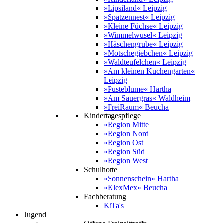
»Lipsiland« Leipzig
»Spatzennest« Leipzig
»Kleine Füchse« Leipzig
»Wimmelwusel« Leipzig
»Häschengrube« Leipzig
»Motschegiebchen« Leipzig
»Waldteufelchen« Leipzig
»Am kleinen Kuchengarten«
Leipzig
»Pusteblume« Hartha
»Am Sauergras« Waldheim
»FreiRaum« Beucha
Kindertagespflege
»Region Mitte
»Region Nord
»Region Ost
»Region Süd
»Region West
Schulhorte
»Sonnenschein« Hartha
»KlexMex« Beucha
Fachberatung
KiTa's
Jugend