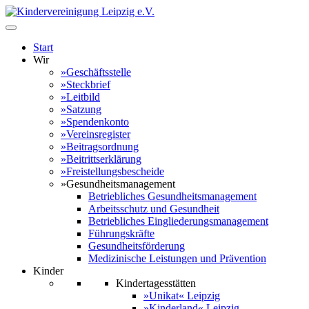
Start
Wir
»Geschäftsstelle
»Steckbrief
»Leitbild
»Satzung
»Spendenkonto
»Vereinsregister
»Beitragsordnung
»Beitrittserklärung
»Freistellungsbescheide
»Gesundheitsmanagement
Betriebliches Gesundheitsmanagement
Arbeitsschutz und Gesundheit
Betriebliches Eingliederungsmanagement
Führungskräfte
Gesundheitsförderung
Medizinische Leistungen und Prävention
Kinder
Kindertagesstätten
»Unikat« Leipzig
»Kinderland« Leipzig