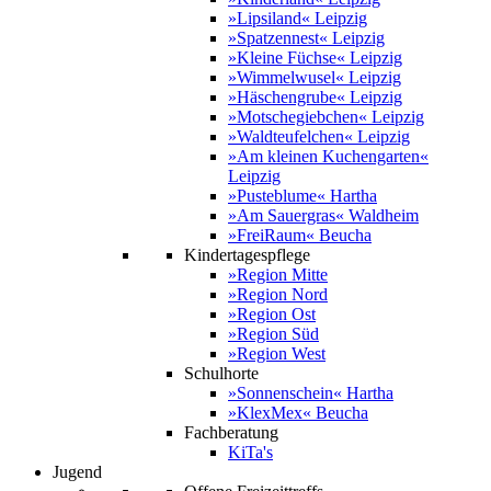
»Lipsiland« Leipzig
»Spatzennest« Leipzig
»Kleine Füchse« Leipzig
»Wimmelwusel« Leipzig
»Häschengrube« Leipzig
»Motschegiebchen« Leipzig
»Waldteufelchen« Leipzig
»Am kleinen Kuchengarten«
Leipzig
»Pusteblume« Hartha
»Am Sauergras« Waldheim
»FreiRaum« Beucha
Kindertagespflege
»Region Mitte
»Region Nord
»Region Ost
»Region Süd
»Region West
Schulhorte
»Sonnenschein« Hartha
»KlexMex« Beucha
Fachberatung
KiTa's
Jugend