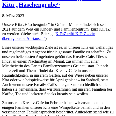
Kita „Häschengrube“
8. März 2023
Unsere Kita „Häschengrube“ in Grünau-Mitte befindet sich seit
2021 auf dem Weg ein Kinder- und Familienzentrum (kurz KiFaZ)
zu werden. (siehe auch Beitrag
„KiFaZ trifft KiFaZ – ein
überregionaler Austausch“
)
Eines unserer wichtigsten Ziele ist es, in unserer Kita ein vielfältiges
und regelmäßiges Angebot für die gesamte Familie zu schaffen. Zu
unseren beliebtesten Angeboten gehört das Kreativ-Café. Dieses
findet an einem Nachmittag im Monat, zusammen mit einer
Mitarbeiterin des Caritas Familienzentrums Grünau, statt. Je nach
Jahreszeit und Thema findet das Kreativ-Café in unseren
Räumlichkeiten, in unserem Garten, auf der Wiese neben unserer
Kita oder wie beispielsweise für April geplant – im Stadtteil, statt.
Auch wenn unsere Kreativ-Cafés alle ganz unterschiedlich sind,
haben sie gemeinsam, dass wir zusammen mit unseren Familien bei
Kaffee, Tee und leckeren Snacks kreativ sein wollen.
Zu unserem Kreativ-Café im Februar haben wir zusammen mit
einigen Familien unserer Kita eine Wimpelkette bemalt und in den
verschiedenen Familiensprachen beschriftet. Außerdem stand wie zu