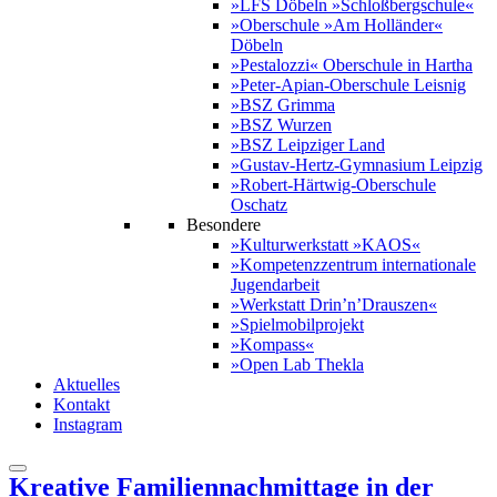
»LFS Döbeln »Schloßbergschule«
»Oberschule »Am Holländer«
Döbeln
»Pestalozzi« Oberschule in Hartha
»Peter-Apian-Oberschule Leisnig
»BSZ Grimma
»BSZ Wurzen
»BSZ Leipziger Land
»Gustav-Hertz-Gymnasium Leipzig
»Robert-Härtwig-Oberschule
Oschatz
Besondere
»Kulturwerkstatt »KAOS«
»Kompetenzzentrum internationale
Jugendarbeit
»Werkstatt Drin’n’Drauszen«
»Spielmobilprojekt
»Kompass«
»Open Lab Thekla
Aktuelles
Kontakt
Instagram
Kreative Familiennachmittage in der