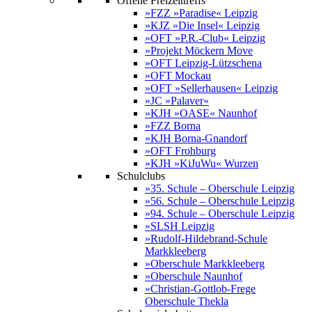
Offene Freizeittreffs
»FZZ »Paradise« Leipzig
»KJZ »Die Insel« Leipzig
»OFT »P.R.-Club« Leipzig
»Projekt Möckern Move
»OFT Leipzig-Lützschena
»OFT Mockau
»OFT »Sellerhausen« Leipzig
»JC »Palaver«
»KJH »OASE« Naunhof
»FZZ Borna
»KJH Borna-Gnandorf
»OFT Frohburg
»KJH »KiJuWu« Wurzen
Schulclubs
»35. Schule – Oberschule Leipzig
»56. Schule – Oberschule Leipzig
»94. Schule – Oberschule Leipzig
»SLSH Leipzig
»Rudolf-Hildebrand-Schule
Markkleeberg
»Oberschule Markkleeberg
»Oberschule Naunhof
»Christian-Gottlob-Frege
Oberschule Thekla