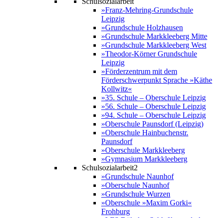
Schulsozialarbeit
»Franz-Mehring-Grundschule
Leipzig
»Grundschule Holzhausen
»Grundschule Markkleeberg Mitte
»Grundschule Markkleeberg West
»Theodor-Körner Grundschule
Leipzig
»Förderzentrum mit dem
Förderschwerpunkt Sprache »Käthe
Kollwitz«
»35. Schule – Oberschule Leipzig
»56. Schule – Oberschule Leipzig
»94. Schule – Oberschule Leipzig
»Oberschule Paunsdorf (Leipzig)
»Oberschule Hainbuchenstr.
Paunsdorf
»Oberschule Markkleeberg
»Gymnasium Markkleeberg
Schulsozialarbeit2
»Grundschule Naunhof
»Oberschule Naunhof
»Grundschule Wurzen
»Oberschule »Maxim Gorki«
Frohburg