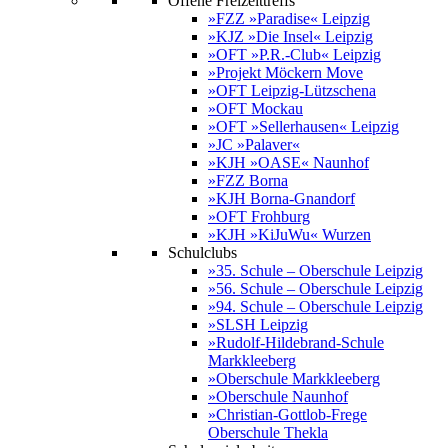
Offene Freizeittreffs
»FZZ »Paradise« Leipzig
»KJZ »Die Insel« Leipzig
»OFT »P.R.-Club« Leipzig
»Projekt Möckern Move
»OFT Leipzig-Lützschena
»OFT Mockau
»OFT »Sellerhausen« Leipzig
»JC »Palaver«
»KJH »OASE« Naunhof
»FZZ Borna
»KJH Borna-Gnandorf
»OFT Frohburg
»KJH »KiJuWu« Wurzen
Schulclubs
»35. Schule – Oberschule Leipzig
»56. Schule – Oberschule Leipzig
»94. Schule – Oberschule Leipzig
»SLSH Leipzig
»Rudolf-Hildebrand-Schule
Markkleeberg
»Oberschule Markkleeberg
»Oberschule Naunhof
»Christian-Gottlob-Frege
Oberschule Thekla