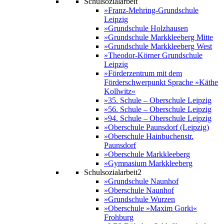
Schulsozialarbeit
»Franz-Mehring-Grundschule
Leipzig
»Grundschule Holzhausen
»Grundschule Markkleeberg Mitte
»Grundschule Markkleeberg West
»Theodor-Körner Grundschule
Leipzig
»Förderzentrum mit dem
Förderschwerpunkt Sprache »Käthe
Kollwitz«
»35. Schule – Oberschule Leipzig
»56. Schule – Oberschule Leipzig
»94. Schule – Oberschule Leipzig
»Oberschule Paunsdorf (Leipzig)
»Oberschule Hainbuchenstr.
Paunsdorf
»Oberschule Markkleeberg
»Gymnasium Markkleeberg
Schulsozialarbeit2
»Grundschule Naunhof
»Oberschule Naunhof
»Grundschule Wurzen
»Oberschule »Maxim Gorki«
Frohburg