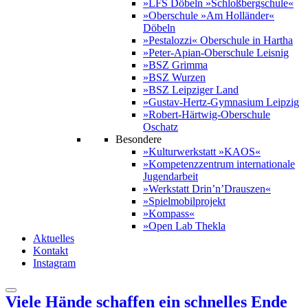
»LFS Döbeln »Schloßbergschule«
»Oberschule »Am Holländer«
Döbeln
»Pestalozzi« Oberschule in Hartha
»Peter-Apian-Oberschule Leisnig
»BSZ Grimma
»BSZ Wurzen
»BSZ Leipziger Land
»Gustav-Hertz-Gymnasium Leipzig
»Robert-Härtwig-Oberschule
Oschatz
Besondere
»Kulturwerkstatt »KAOS«
»Kompetenzzentrum internationale
Jugendarbeit
»Werkstatt Drin’n’Drauszen«
»Spielmobilprojekt
»Kompass«
»Open Lab Thekla
Aktuelles
Kontakt
Instagram
Viele Hände schaffen ein schnelles Ende