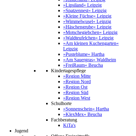
»Lipsiland« Leipzig
»Spatzennest« Leipzig
»Kleine Füchse« Leipzig
»Wimmelwusel« Leipzig
»Häschengrube« Leipzig
»Motschegiebchen« Leipzig
»Waldteufelchen« Leipzig
»Am kleinen Kuchengarten«
Leipzig
»Pusteblume« Hartha
»Am Sauergras« Waldheim
»FreiRaum« Beucha
Kindertagespflege
»Region Mitte
»Region Nord
»Region Ost
»Region Süd
»Region West
Schulhorte
»Sonnenschein« Hartha
»KlexMex« Beucha
Fachberatung
KiTa's
Jugend