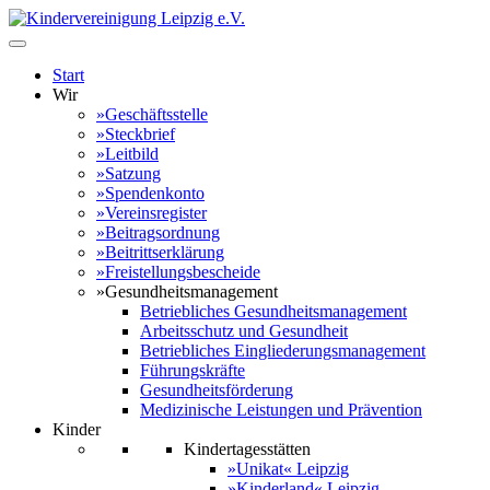
Start
Wir
»Geschäftsstelle
»Steckbrief
»Leitbild
»Satzung
»Spendenkonto
»Vereinsregister
»Beitragsordnung
»Beitrittserklärung
»Freistellungsbescheide
»Gesundheitsmanagement
Betriebliches Gesundheitsmanagement
Arbeitsschutz und Gesundheit
Betriebliches Eingliederungsmanagement
Führungskräfte
Gesundheitsförderung
Medizinische Leistungen und Prävention
Kinder
Kindertagesstätten
»Unikat« Leipzig
»Kinderland« Leipzig